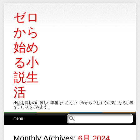
ゼロ
から
始め
る小
説生
活
小説を読むのに難しい準備はいらない！今からでもすぐに気になる小説
を手に取ってみよう！
Main menu
Skip
menu
to
content
Monthly Archives:
6月 2024