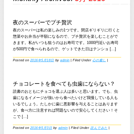
夜のスーパーでプチ贅沢
夜のスーパーは私の楽しみの1つです。閉店ギリギリに行くと
惣菜やお弁当が半額になるので、プチ贅沢を楽しむことがで
きます。私がいつも狙うのはお寿司です。1000円近いお寿司
が500円で食べられるので、ゲットできた日はテンショ […]
Posted on
2016年5月18日
by
admin
|
Filed Under
心の癒し
|
チョコレートを食べても虫歯にならない？
読書のおともにチョコを選ぶ人は多いと思います。でも、虫
歯になるイメージが強いから食べたいけど我慢している人も
いるでしょう。たしかに歯に悪影響を与えることはあります
が、食べ方に注意すれば問題ないので安心してください！そ
こで […]
Posted on
2016年5月3日
by
admin
|
Filed Under
読んでみた
|