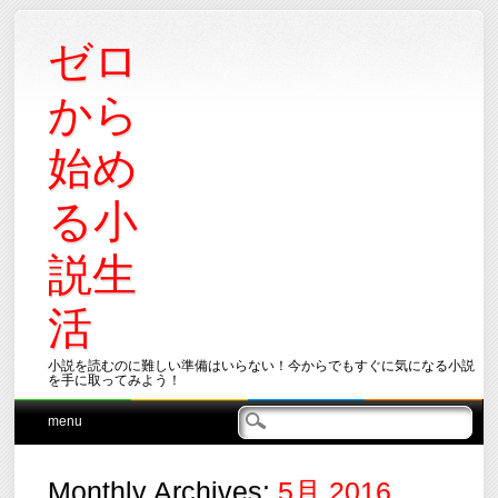
ゼロ
から
始め
る小
説生
活
小説を読むのに難しい準備はいらない！今からでもすぐに気になる小説
を手に取ってみよう！
Main menu
Skip
menu
to
content
Monthly Archives:
5月 2016