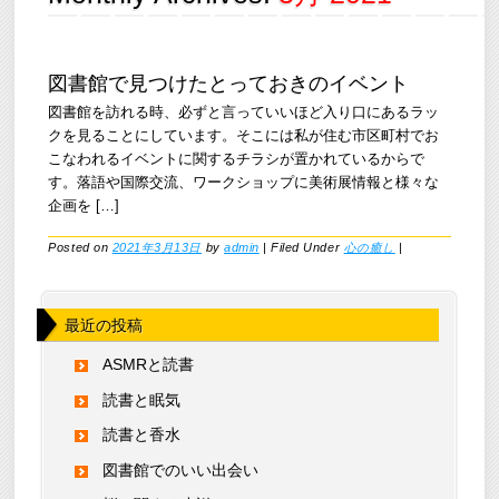
図書館で見つけたとっておきのイベント
図書館を訪れる時、必ずと言っていいほど入り口にあるラッ
クを見ることにしています。そこには私が住む市区町村でお
こなわれるイベントに関するチラシが置かれているからで
す。落語や国際交流、ワークショップに美術展情報と様々な
企画を […]
Posted on
2021年3月13日
by
admin
|
Filed Under
心の癒し
|
最近の投稿
ASMRと読書
読書と眠気
読書と香水
図書館でのいい出会い