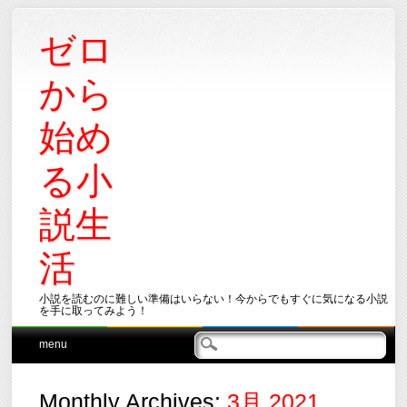
ゼロ
から
始め
る小
説生
活
小説を読むのに難しい準備はいらない！今からでもすぐに気になる小説
を手に取ってみよう！
Main menu
Skip
menu
to
content
Monthly Archives:
3月 2021