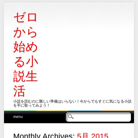
ゼロ
から
始め
る小
説生
活
小説を読むのに難しい準備はいらない！今からでもすぐに気になる小説
を手に取ってみよう！
Main menu
Skip
menu
to
content
Monthly Archives:
5月 2015