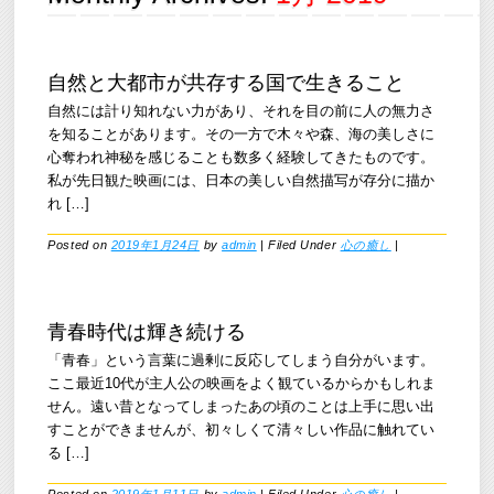
自然と大都市が共存する国で生きること
自然には計り知れない力があり、それを目の前に人の無力さ
を知ることがあります。その一方で木々や森、海の美しさに
心奪われ神秘を感じることも数多く経験してきたものです。
私が先日観た映画には、日本の美しい自然描写が存分に描か
れ […]
Posted on
2019年1月24日
by
admin
|
Filed Under
心の癒し
|
青春時代は輝き続ける
「青春」という言葉に過剰に反応してしまう自分がいます。
ここ最近10代が主人公の映画をよく観ているからかもしれま
せん。遠い昔となってしまったあの頃のことは上手に思い出
すことができませんが、初々しくて清々しい作品に触れてい
る […]