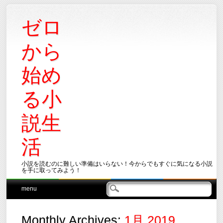
ゼロ
から
始め
る小
説生
活
小説を読むのに難しい準備はいらない！今からでもすぐに気になる小説
を手に取ってみよう！
Main menu
Skip
menu
to
content
Monthly Archives:
1月 2019