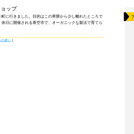
ショップ
ぶ町に行きました。目的はこの界隈から少し離れたところで
。休日に開催される青空市で、オーガニックな製法で育てら
心の癒し
|