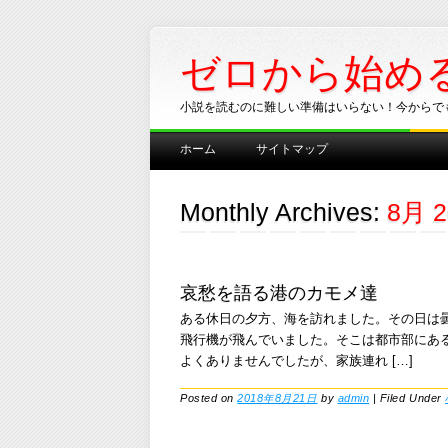
ゼロから始め
小説を読むのに難しい準備はいらない！今からで
Main menu
Skip
ホーム
サイトマップ
to
content
Monthly Archives:
8月 2
哀愁を語る港のカモメ達
ある休日の夕方、海を訪れました。その日は
飛行機が飛んでいました。そこは都市部にあ
よくありませんでしたが、家族連れ […]
Posted on
2018年8月21日
by
admin
|
Filed Under