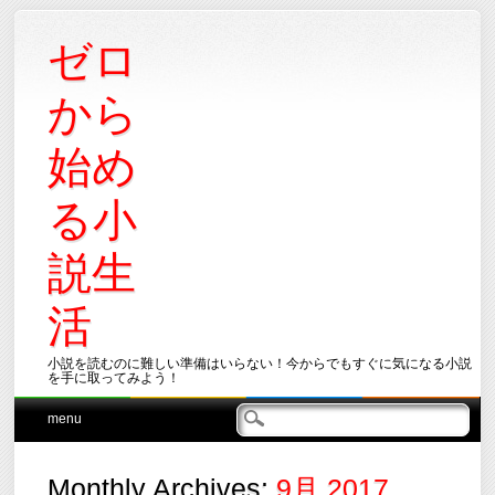
ゼロ
から
始め
る小
説生
活
小説を読むのに難しい準備はいらない！今からでもすぐに気になる小説
を手に取ってみよう！
Main menu
Skip
menu
to
content
Monthly Archives:
9月 2017