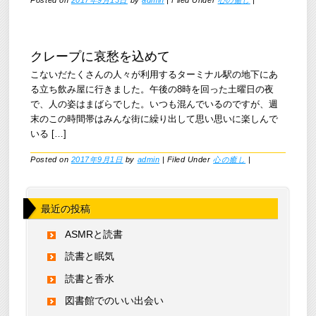
Posted on
2017年9月13日
by
admin
|
Filed Under
心の癒し
|
クレープに哀愁を込めて
こないだたくさんの人々が利用するターミナル駅の地下にあ
る立ち飲み屋に行きました。午後の8時を回った土曜日の夜
で、人の姿はまばらでした。いつも混んでいるのですが、週
末のこの時間帯はみんな街に繰り出して思い思いに楽しんで
いる […]
Posted on
2017年9月1日
by
admin
|
Filed Under
心の癒し
|
最近の投稿
ASMRと読書
読書と眠気
読書と香水
図書館でのいい出会い