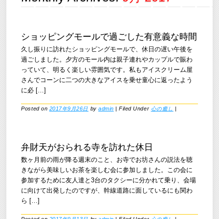
ショッピングモールで過ごした有意義な時間
久し振りに訪れたショッピングモールで、休日の遅い午後を
過ごしました。夕方のモール内は親子連れやカップルで賑わ
っていて、明るく楽しい雰囲気です。私もアイスクリーム屋
さんでコーンに二つの大きなアイスを乗せ童心に返ったよう
に必 […]
Posted on
2017年9月26日
by
admin
|
Filed Under
心の癒し
|
弁財天がおられる寺を訪れた休日
数ヶ月前の雨が降る週末のこと、お寺でお坊さんの説法を聴
きながら美味しいお茶を楽しむ会に参加しました。この会に
参加するために友人達と3台のタクシーに分かれて乗り、会場
に向けて出発したのですが、幹線道路に面しているにも関わ
ら […]