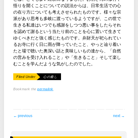
悟りを開くことについての説法からは、日常生活での心
の在り方についても考えさせられたものです。様々な宗
派があり思考も多岐に渡っているようですが、この世で
生きる私達はいつでも感謝をしつつ悪い事をしたらそれ
を認めて謝るという当たり前のことを心に置いて生きて
ゆくべきだと強く感じたものです。弁財天が祀られてい
るお寺に行く日に雨が降っていたこと、やっと辿り着い
たと場で聴いた奥深い話と美味しいもの達から、「自然
の営みを受け入れること」や「生きること」そして楽し
むことを学んだような気がしたのでした。
Filed Under
心の癒し
Bookmark the
permalink
.
post navigation
←
previous
next
→