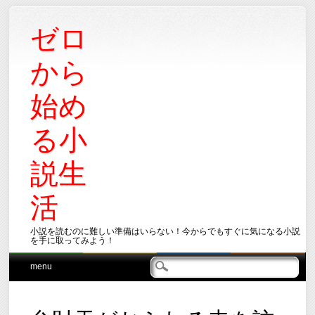
ゼロ
から
始め
る小
説生
活
小説を読むのに難しい準備はいらない！今からでもすぐに気になる小説
を手に取ってみよう！
Main menu
Skip
menu
to
content