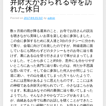
弁財天がおられる寺を訪
れた休日
Posted on
2017年9月13日
by
admin
数ヶ月前の雨が降る週末のこと、お寺でお坊さんの説法
を聴きながら美味しいお茶を楽しむ会に参加しました。
この会に参加するために友人達と3台のタクシーに分かれ
て乗り、会場に向けて出発したのですが、幹線道路に面
しているにも関わらずどのタクシーもそのお寺に辿り着
けず、裏にある山を登り行き止まりで車が止まってしま
いました。そこから歩くこと約5分、意外にも分かりやす
いところにあった表門に辿り着いたのは、何だか不思議
な思い出です。そして会に参加した何人かが同じように
道に迷い、その山を越えてしまった方々もいたようで、
これには意味があるように思えたものです。ここには水
の神様である弁財天が祀られていて、小さなほこらがあ
ります。私達はみなその祠の裏側に辿り着いてしまった
ようでした。そんなささやかなプニングがありました
が、由緒あるお寺で仏教のお話しを聴くことができたこ
とは、とてもよい経験になりました。お坊さんの修行や