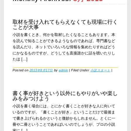
取材を受け入れてもらえなくても現場に行く
ことが大事
小説を書くとき、何かを取材したくなることもあります。本
を読んで知ることができるようなものであれば、専門書など
を読んだり、ネットでいろいろな情報を集めたりすればどう
にかなるものですが、どうしても直接誰かに話を聴いたりし
たほ […]
Posted on
2013年8月17日
by
admin
|
Filed Under
小説スタート
|
書く事が好きという以外にもやりがいや楽し
みをみつけよう
小説を書く場合には、とにかく書くことが好きな人に向いて
いるのですが、「書くことが好き」ということだけで最後ま
で書き上げられるかというと微妙かもしれません。とくに一
冊や二冊ということであればいいのでしょうが、プロの小説
家に […]