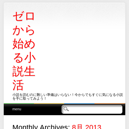
ゼロ
から
始め
る小
説生
活
小説を読むのに難しい準備はいらない！今からでもすぐに気になる小説
を手に取ってみよう！
Main menu
Skip
menu
to
content
Monthly Archives:
8月 2013