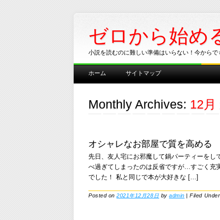
ゼロから始め
小説を読むのに難しい準備はいらない！今からで
Main menu
Skip
ホーム
サイトマップ
to
content
Monthly Archives:
12月 
オシャレなお部屋で質を高める
先日、友人宅にお邪魔して鍋パーティーをし
べ過ぎてしまったのは反省ですが…すごく充
でした！ 私と同じで本が大好きな […]
Posted on
2021年12月28日
by
admin
|
Filed Unde