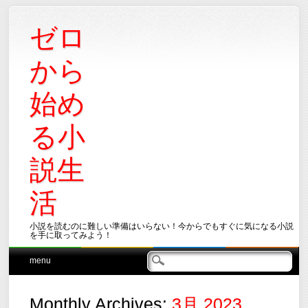
ゼロ
から
始め
る小
説生
活
小説を読むのに難しい準備はいらない！今からでもすぐに気になる小説
を手に取ってみよう！
Main menu
Skip
menu
to
content
Monthly Archives:
3月 2023