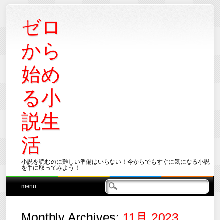
ゼロ
から
始め
る小
説生
活
小説を読むのに難しい準備はいらない！今からでもすぐに気になる小説
を手に取ってみよう！
Main menu
Skip
menu
to
content
Monthly Archives:
11月 2023