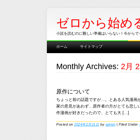
ゼロから始め
小説を読むのに難しい準備はいらない！今からで
Main menu
Skip
ホーム
サイトマップ
to
content
Monthly Archives:
2月 2
原作について
ちょっと前の話題ですが…。とある人気漫画
家の意見があわず…原作者の方がとても悲し
作漫画が好きだったので、とても大 […]
Posted on
2024年2月21日
by
admin
|
Filed Under