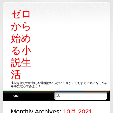
ゼロ
から
始め
る小
説生
活
小説を読むのに難しい準備はいらない！今からでもすぐに気になる小説
を手に取ってみよう！
Main menu
Skip
menu
to
content
Monthly Archives:
10月 2021