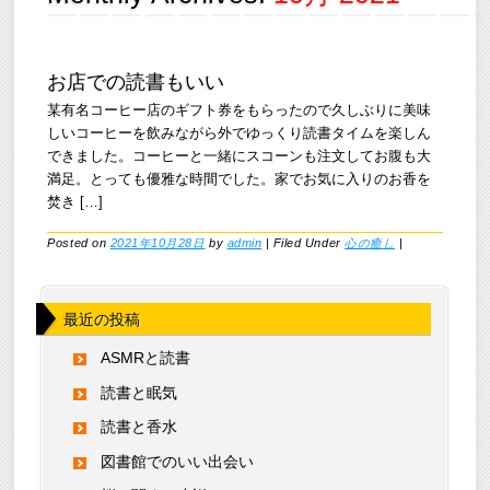
お店での読書もいい
某有名コーヒー店のギフト券をもらったので久しぶりに美味
しいコーヒーを飲みながら外でゆっくり読書タイムを楽しん
できました。コーヒーと一緒にスコーンも注文してお腹も大
満足。とっても優雅な時間でした。家でお気に入りのお香を
焚き […]
Posted on
2021年10月28日
by
admin
|
Filed Under
心の癒し
|
最近の投稿
ASMRと読書
読書と眠気
読書と香水
図書館でのいい出会い