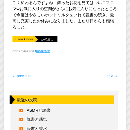
ごく変わるんですよね。飾ったお花を見てはついニマニ
マwお気に入りの空間がさらにお気に入りになったところ
で今度はやさしいホットミルクをいれて読書の続き。最
高に充実したお休みになりました。また明日からも頑張
ろっと。
Filed Under
心の癒し
Bookmark the
permalink
.
post navigation
←
previous
next
→
最近の投稿
ASMRと読書
読書と眠気
読書と香水