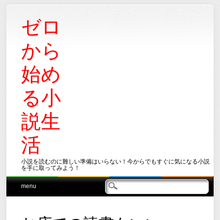
ゼロ
から
始め
る小
説生
活
小説を読むのに難しい準備はいらない！今からでもすぐに気になる小説
を手に取ってみよう！
Main menu
Skip
menu
to
content