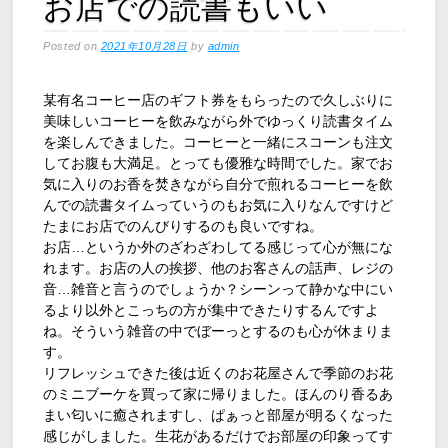
お店での読書もいい
Posted on
2021年10月28日
by
admin
某有名コーヒー店のギフト券をもらったので久しぶりに
美味しいコーヒーを飲みながら外でゆっくり読書タイム
を楽しんできました。コーヒーと一緒にスコーンも注文
してお腹も大満足。とっても優雅な時間でした。家でお
気に入りのお香を焚きながら自分で煎れるコーヒーを飲
んでの読書タイムっていうのもお気に入りなんですけど
たまにお店でのんびりするのも良いですね。
お店…というか外のざわざわしてる感じって心が無にな
れます。お店の人の挨拶、他のお客さんの話声、レジの
音…雑音と言うのでしょうか？シーンって静かな中にい
るより以外とこっちの方が集中できたりするんですよ
ね。そういう雑音の中でぼーっとするのも心が休まりま
す。
リフレッシュできた後は近くのお花屋さんで季節のお花
のミニブーケを買って家に帰りました。ほんのり香るあ
まい匂いに癒されますし、ぱぁっと部屋が明るくなった
感じがしました。生花があるだけでお部屋の印象ってす