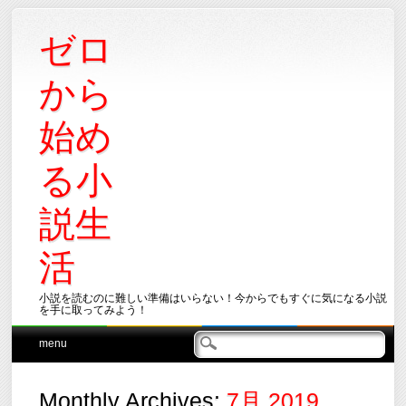
ゼロ
から
始め
る小
説生
活
小説を読むのに難しい準備はいらない！今からでもすぐに気になる小説
を手に取ってみよう！
Main menu
Skip
menu
to
content
Monthly Archives:
7月 2019