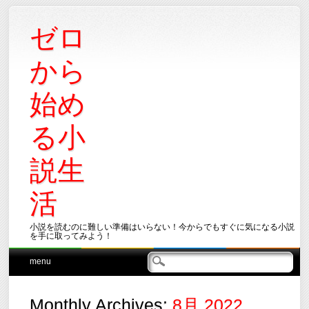
ゼロ
から
始め
る小
説生
活
小説を読むのに難しい準備はいらない！今からでもすぐに気になる小説
を手に取ってみよう！
Main menu
Skip
menu
to
content
Monthly Archives:
8月 2022