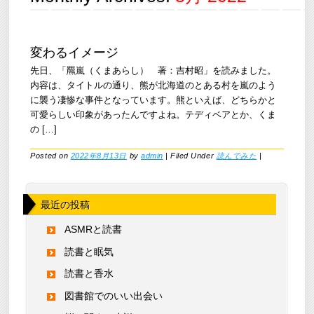
変わるイメージ
先日、「羆嵐（くまあらし） 著：吉村昭」を読みました。
内容は、タイトルの通り、熊が北海道のとある村を嵐のよう
に襲う凄惨な事件となっています。熊といえば、どちらかと
可愛らしい印象があったんですよね。テディベアとか、くま
の […]
Posted on
2022年8月13日
by
admin
|
Filed Under
読んでみた
|
最近の投稿
ASMRと読書
読書と眠気
読書と香水
図書館でのいい出会い