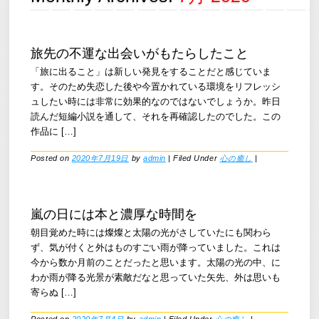
旅先の不運な出会いがもたらしたこと
「旅に出ること」は新しい発見をすることだと感じていま
す。そのため失恋した後や今置かれている環境をリフレッシ
ュしたい時には非常に効果的なのではないでしょうか。昨日
読んだ短編小説を通して、それを再確認したのでした。この
作品に […]
Posted on
2020年7月19日
by
admin
|
Filed Under
心の癒し
|
嵐の日には本と濃厚な時間を
朝目覚めた時には燦燦と太陽の光がさしていたにも関わら
ず、気が付くと外はものすごい雨が降っていました。これは
今から数か月前のことだったと思います。太陽の光の中、に
わか雨が降る光景が素敵だなと思っていた矢先、外は思いも
寄らぬ […]