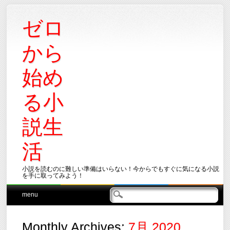
ゼロ
から
始め
る小
説生
活
小説を読むのに難しい準備はいらない！今からでもすぐに気になる小説
を手に取ってみよう！
Main menu
Skip
menu
to
content
Monthly Archives:
7月 2020