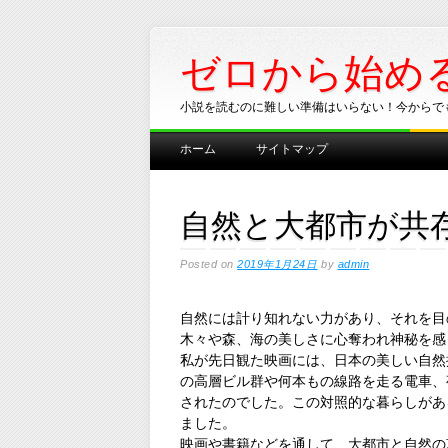
ゼロから始め
小説を読むのに難しい準備はいらない！今からで
Main menu
Skip
ホーム
サイトマップ
to
content
自然と大都市が共
Posted on
2019年1月24日
by
admin
自然には計り知れない力があり、それを目
木々や森、海の美しさに心奪われ神秘を感
私が先日観た映画には、日本の美しい自然
の高層ビル群や何本もの線路を走る電車、
されたのでした。この対照的な暮らしがあ
ました。
映画や書籍などを通して、大都市と自然の