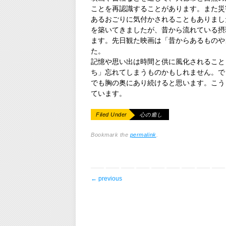
ことを再認識することがあります。また災
あるおごりに気付かされることもありまし
を築いてきましたが、昔から流れている摂
ます。先日観た映画は「昔からあるものや
た。
記憶や思い出は時間と供に風化されること
ち」忘れてしまうものかもしれません。で
でも胸の奥にあり続けると思います。こう
ています。
Filed Under
心の癒し
Bookmark the
permalink
.
post navigation
←
previous