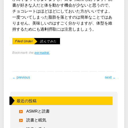
書が好きな人だと体を動かす機会が少ないと思うので、
チョコレートはほどほどにしておいた方がいいですよ。
一度ついてしまった脂肪を落とすのは簡単なことではあ
りません。美味しいのはすごく分かりますが、体型を維
持するためにも過剰摂取には注意しましょう。
Filed Under
読んでみた
Bookmark the
permalink
.
post navigation
←
previous
next
→
最近の投稿
ASMRと読書
読書と眠気