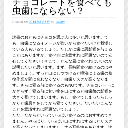
チョコレートを食べても
虫歯にならない？
Posted on
2016年5月3日
by
admin
読書のおともにチョコを選ぶ人は多いと思います。で
も、虫歯になるイメージが強いから食べたいけど我慢し
ている人もいるでしょう。たしかに歯に悪影響を与える
ことはありますが、食べ方に注意すれば問題ないので安
心してください！そこで、どんな風に食べればいいのか
説明したいと思います。まず、長時間食べ続けるのはや
めましょう。ずっと口にしつづけると唾液による歯の修
復作業が間に合わなくなり、虫歯リスクが高くなりま
す。さらに寝る前に食べるのもNGです。チョコレートに
かぎらず、寝る前に甘い物を口にすると虫歯菌の影響を
大きく受けてしまいます。もし、食べてしまったらしっ
かりと歯磨きをしてから寝てください。だいたいこんな
ことを意識すれば問題ないでしょう。
ただ、だからといっていっぱい食べるのはおすすめでき
ません。やっぱり、いっぱい口にすればするほどリスク
が高くなってしまいますし、太る可能性もあります。読