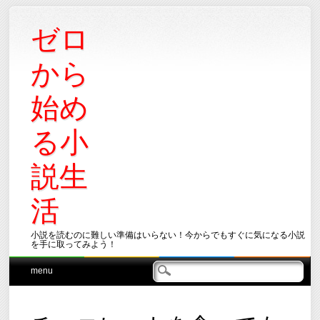
ゼロ
から
始め
る小
説生
活
小説を読むのに難しい準備はいらない！今からでもすぐに気になる小説
を手に取ってみよう！
Main menu
Skip
menu
to
content