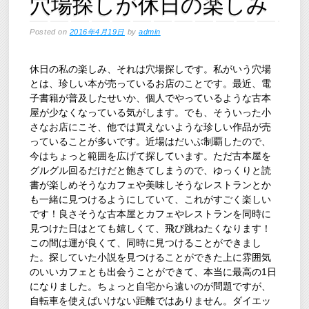
穴場探しが休日の楽しみ
Posted on
2016年4月19日
by
admin
休日の私の楽しみ、それは穴場探しです。私がいう穴場
とは、珍しい本が売っているお店のことです。最近、電
子書籍が普及したせいか、個人でやっているような古本
屋が少なくなっている気がします。でも、そういった小
さなお店にこそ、他では買えないような珍しい作品が売
っていることが多いです。近場はだいぶ制覇したので、
今はちょっと範囲を広げて探しています。ただ古本屋を
グルグル回るだけだと飽きてしまうので、ゆっくりと読
書が楽しめそうなカフェや美味しそうなレストランとか
も一緒に見つけるようにしていて、これがすごく楽しい
です！良さそうな古本屋とカフェやレストランを同時に
見つけた日はとても嬉しくて、飛び跳ねたくなります！
この間は運が良くて、同時に見つけることができまし
た。探していた小説を見つけることができた上に雰囲気
のいいカフェとも出会うことができて、本当に最高の1日
になりました。ちょっと自宅から遠いのが問題ですが、
自転車を使えばいけない距離ではありません。ダイエッ