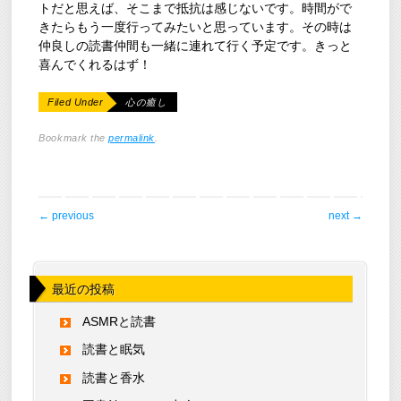
トだと思えば、そこまで抵抗は感じないです。時間がで
きたらもう一度行ってみたいと思っています。その時は
仲良しの読書仲間も一緒に連れて行く予定です。きっと
喜んでくれるはず！
Filed Under
心の癒し
Bookmark the
permalink
.
post navigation
←
previous
next
→
最近の投稿
ASMRと読書
読書と眠気
読書と香水