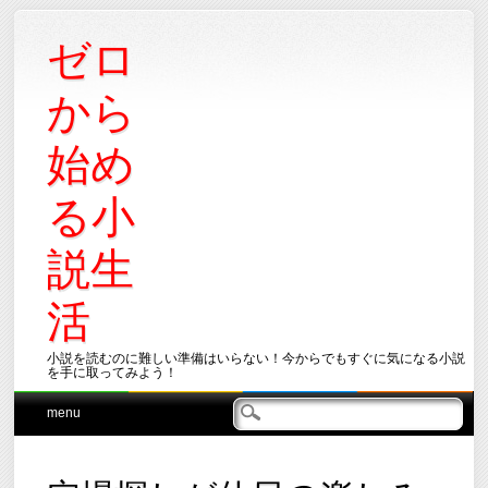
ゼロ
から
始め
る小
説生
活
小説を読むのに難しい準備はいらない！今からでもすぐに気になる小説
を手に取ってみよう！
Main menu
Skip
menu
to
content