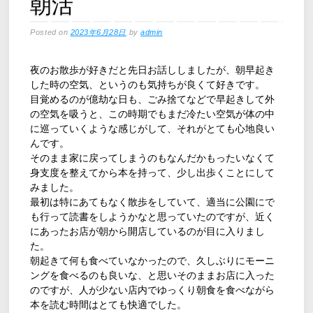
朝活
Posted on
2023年6月28日
by
admin
夜のお散歩が好きだと先日お話ししましたが、朝早起き
した時の空気、というのも気持ちが良くて好きです。
目覚めるのが億劫な日も、ごみ捨てなどで早起きして外
の空気を吸うと、この時期でもまだ冷たい空気が体の中
に巡っていくような感じがして、それがとても心地良い
んです。
そのまま家に戻ってしまうのもなんだかもったいなくて
身支度を整えてから本を持って、少し出歩くことにして
みました。
最初は特にあてもなく散歩をしていて、適当に公園にで
も行って読書をしようかなと思っていたのですが、近く
にあったお店が朝から開店しているのが目に入りまし
た。
朝起きて何も食べていなかったので、久しぶりにモーニ
ングを食べるのも良いな、と思いそのままお店に入った
のですが、人が少ない店内でゆっくり朝食を食べながら
本を読む時間はとても快適でした。