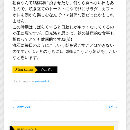
朝食なんて結構雑に済ませたり、何なら食べない日もあ
るので、焼き立てのトーストにゆで卵にサラダ、カフェ
オレを朝から楽しむなんて中々贅沢な朝だったかもしれ
ません。
この時期はしばらくすると日差しがキツくなってくるの
が玉に瑕ですが、日光浴と思えば、朝の健康的な食事も
相俟ってとても健康的ですね(笑)
流石に毎日のようにこういう朝を過ごすことはできない
のですが、1ヵ月のうちに1、2回はこういう朝活をしたい
なと思います。
Filed Under
心の癒し
Bookmark the
permalink
.
post navigation
←
previous
next
→