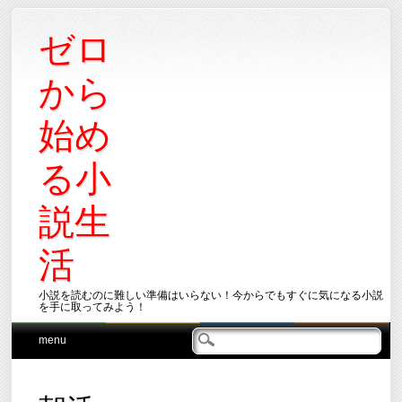
ゼロ
から
始め
る小
説生
活
小説を読むのに難しい準備はいらない！今からでもすぐに気になる小説
を手に取ってみよう！
Main menu
Skip
menu
to
content