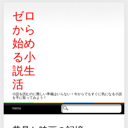
ゼロ
から
始め
る小
説生
活
小説を読むのに難しい準備はいらない！今からでもすぐに気になる小説
を手に取ってみよう！
Main menu
Skip
menu
to
content