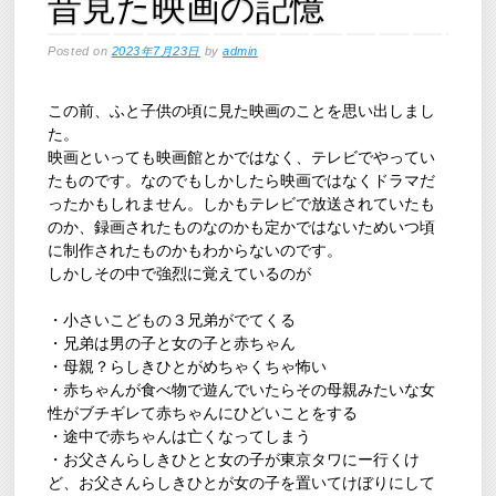
昔見た映画の記憶
Posted on
2023年7月23日
by
admin
この前、ふと子供の頃に見た映画のことを思い出しまし
た。
映画といっても映画館とかではなく、テレビでやってい
たものです。なのでもしかしたら映画ではなくドラマだ
ったかもしれません。しかもテレビで放送されていたも
のか、録画されたものなのかも定かではないためいつ頃
に制作されたものかもわからないのです。
しかしその中で強烈に覚えているのが
・小さいこどもの３兄弟がでてくる
・兄弟は男の子と女の子と赤ちゃん
・母親？らしきひとがめちゃくちゃ怖い
・赤ちゃんが食べ物で遊んでいたらその母親みたいな女
性がブチギレて赤ちゃんにひどいことをする
・途中で赤ちゃんは亡くなってしまう
・お父さんらしきひとと女の子が東京タワにー行くけ
ど、お父さんらしきひとが女の子を置いてけぼりにして