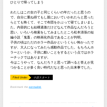
ひとりで帰ってしまう
わたしはこの女の子と同じくらいの年だったと思うの
で、自分に重ね得てもし親においていかれたらと思った
らとても怖くて、そこで布団をかぶって寝てしまいまし
た。内容的にも結構過激だけどなんて作品なんだろうと
思い、いろいろ検索をしてみましたところ松本清張の短
編小説「鬼畜」の映画化作品であることが判明。
子供の頃はただのホラー作品かというくらい怖かったで
すが、大人になってみたら感動作品でした。もちろんホ
ラーというか、子供に酷いことをするという点ではホラ
ーチックではありますが。
今はこうやって、なんだろ？と思って調べると答えが見
つかることが多く良い時代だなと思った出来事でした。
Filed Under
小説スタート
Bookmark the
permalink
.
post navigation