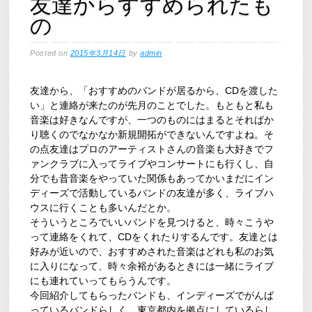
友達からすすめられたも
の
Posted on
2015年3月14日
by
admin
友達から、「おすすめのバンドが居るから、CDを渡した
い」と連絡が来たのが先月のことでした。もともと私も
音楽は好きなんですが、一つのものにはまるとそればか
り聴くのでなかなか新規開拓ができないんですよね。そ
の点友達はプロのアーティストさんの音楽も大好きでフ
ァンクラブに入ってライブやコンサートにも行くし、自
分でも昔音楽をやっていた関係もあってかいまだにイン
ディーズで活動しているバンドの友達が多く、ライブハ
ウスに行くことも多いんだとか。
そういうところでいいバンドを見つけると、時々こうや
って連絡をくれて、CDをくれたりするんです。友達とは
好みが近いので、おすすめされた音楽はどれも私のお気
に入りになって、時々余裕があるときには一緒にライブ
にも連れていってもらうんです。
今回紹介してもらったバンドも、インディーズでがんば
っているバンドらしく、東京都内を拠点にしているらし