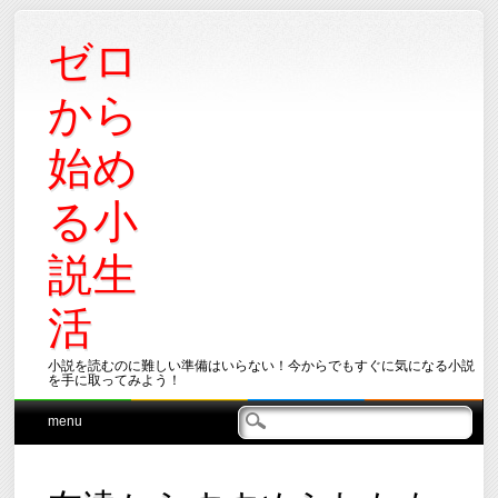
ゼロ
から
始め
る小
説生
活
小説を読むのに難しい準備はいらない！今からでもすぐに気になる小説
を手に取ってみよう！
Main menu
Skip
menu
to
content