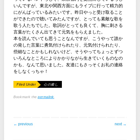
いんですが、東北や関西方面にもライブに行って精力的
にがんばっているみたいです。昨日やっと受け取ること
ができたので聴いてみたんですが、とっても素敵な歌を
歌う人たちでした。歌詞がとっても良くて、胸に刺さる
言葉がたくさん出てきて元気をもらえました。
本を読んでいても思うことなんですが、こうやって誰か
の発した言葉に勇気付けられたり、元気付けられたり、
些細なことかもしれないけど、そうやってちょっとずつ
いろんなところによりかかりながら生きていくものなの
かも、なんて思いました。友達にもさっそくお礼の連絡
をしなくっちゃ！
Filed Under
心の癒し
Bookmark the
permalink
.
post navigation
←
previous
next
→