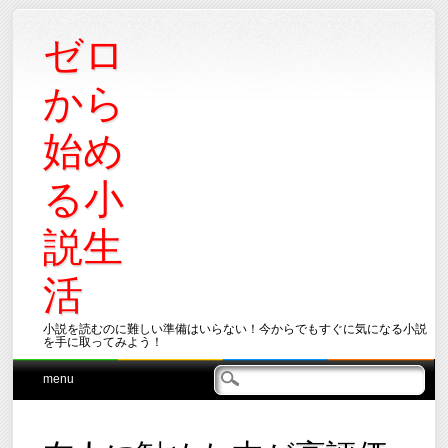
ゼロ
から
始め
る小
説生
活
小説を読むのに難しい準備はいらない！今からでもすぐに気になる小説
を手に取ってみよう！
Main menu
Skip
menu
to
content