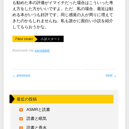
も勧めた本の評価がイマイチだった場合はこういった考
え方をした方がいいですよ。ただ、私の場合、最近は勧
める本がいつも好評です。同じ感覚の人が周りに増えて
きたのかもしれませんね。私も誰かに面白い小説を紹介
してもらおうかな。
Filed Under
小説スタート
Bookmark the
permalink
.
post navigation
←
previous
next
→
最近の投稿
ASMRと読書
読書と眠気
読書と香水