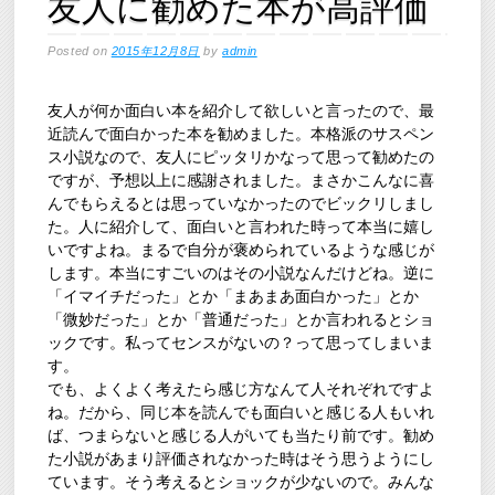
友人に勧めた本が高評価
Posted on
2015年12月8日
by
admin
友人が何か面白い本を紹介して欲しいと言ったので、最
近読んで面白かった本を勧めました。本格派のサスペン
ス小説なので、友人にピッタリかなって思って勧めたの
ですが、予想以上に感謝されました。まさかこんなに喜
んでもらえるとは思っていなかったのでビックリしまし
た。人に紹介して、面白いと言われた時って本当に嬉し
いですよね。まるで自分が褒められているような感じが
します。本当にすごいのはその小説なんだけどね。逆に
「イマイチだった」とか「まあまあ面白かった」とか
「微妙だった」とか「普通だった」とか言われるとショ
ックです。私ってセンスがないの？って思ってしまいま
す。
でも、よくよく考えたら感じ方なんて人それぞれですよ
ね。だから、同じ本を読んでも面白いと感じる人もいれ
ば、つまらないと感じる人がいても当たり前です。勧め
た小説があまり評価されなかった時はそう思うようにし
ています。そう考えるとショックが少ないので。みんな