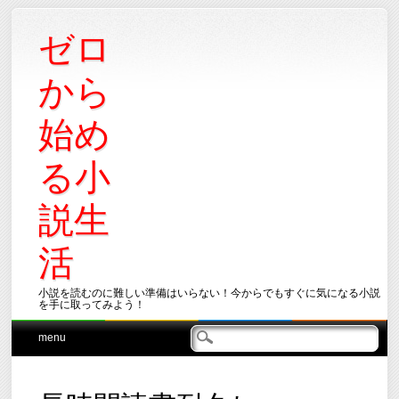
ゼロ
から
始め
る小
説生
活
小説を読むのに難しい準備はいらない！今からでもすぐに気になる小説
を手に取ってみよう！
Main menu
Skip
menu
to
content