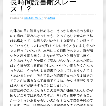
長時間読書耐久レー
ス！？
Posted on
2014年8月12日
by
admin
お休みの日に読書を始めると、うっかり食べるのも飲む
のも忘れて読みふけっちゃうことってありませんか？私
は結構あって、先日も気づいたら１０時間くらい経って
いてびっくりしました(笑)トイレに行くときも本を持った
まま行っていたので、本当に１０時間そのまま。喉が渇
いたと思う事も無く、おなかが空いたと思う事も無く、
ふとあれ？なんだか暗くて読みづらいな、と思った時に
はもう日が落ちる直前でした。やりたい事もたくさんあ
ったのに、うっかり１日読書でつぶしてしまうなんて！
と思いましたが、考えてみたら読書でまったり１日過ご
すことが出来るなんて最高ですよね。かなり無理やりで
はありますが納得することにしました。
読書以外のことになるとこの集中力が発揮されないのが
困りどころではあるんですが、それでも集中できること
が一つくらいあるからいいのかな？なんて自分を慰めて
います。でも、読書をやめた途端強烈なのどの渇きを感