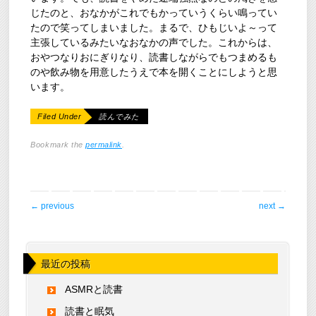
じたのと、おなかがこれでもかっていうくらい鳴ってい
たので笑ってしまいました。まるで、ひもじいよ～って
主張しているみたいなおなかの声でした。これからは、
おやつなりおにぎりなり、読書しながらでもつまめるも
のや飲み物を用意したうえで本を開くことにしようと思
います。
Filed Under
読んでみた
Bookmark the
permalink
.
post navigation
←
previous
next
→
最近の投稿
ASMRと読書
読書と眠気