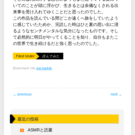
いてのことが頭に浮かび、生きるとは余儀なくされる出
来事を受け入れてゆくことだと思ったのでした。
この作品を読んでいる間どこか遠くへ旅をしていたよう
に感じていたためか、完読した時はひと夏の思い出に浸
るようなセンチメンタルな気分になったものです。そし
て必然的に明日がやってくることを知り、自分もまたこ
の世界で生き続けるだと強く思ったのでした。
Filed Under
読んでみた
Bookmark the
permalink
.
post navigation
←
previous
next
→
最近の投稿
ASMRと読書