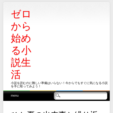
ゼロ
から
始め
る小
説生
活
小説を読むのに難しい準備はいらない！今からでもすぐに気になる小説
を手に取ってみよう！
Main menu
Skip
menu
to
content