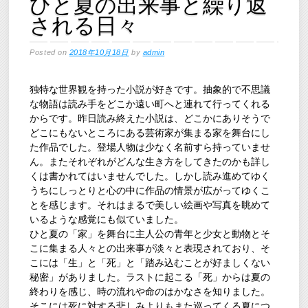
ひと夏の出来事と繰り返
される日々
Posted on
2018年10月18日
by
admin
独特な世界観を持った小説が好きです。抽象的で不思議
な物語は読み手をどこか遠い町へと連れて行ってくれる
からです。昨日読み終えた小説は、どこかにありそうで
どこにもないところにある芸術家が集まる家を舞台にし
た作品でした。登場人物は少なく名前すら持っていませ
ん。またそれぞれがどんな生き方をしてきたのかも詳し
くは書かれてはいませんでした。しかし読み進めてゆく
うちにしっとりと心の中に作品の情景が広がってゆくこ
とを感じます。それはまるで美しい絵画や写真を眺めて
いるような感覚にも似ていました。
ひと夏の「家」を舞台に主人公の青年と少女と動物とそ
こに集まる人々との出来事が淡々と表現されており、そ
こには「生」と「死」と「踏み込むことが好ましくない
秘密」がありました。ラストに起こる「死」からは夏の
終わりを感じ、時の流れや命のはかなさを知りました。
そこには死に対する悲しみよりもまた巡ってくる夏につ