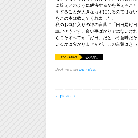
に捉えどのように解決するかを考えること
をすることが大きなカギになるのではない
をこの本は教えてくれました。
私のお気に入りの禅の言葉に「日日是好日
読むそうです。良い事ばかりではないけれ
らこそすべてが「好日」だという意味だそ
いるかは分かりませんが、この言葉はきっ
Filed Under
心の癒し
Bookmark the
permalink
.
post navigation
←
previous