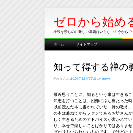
ゼロから始め
小説を読むのに難しい準備はいらない！今からで
Main menu
Skip
ホーム
サイトマップ
to
content
知って得する禅の
Posted on
2016年12月22日
by
admin
最近思うことに、知るという事は生きるこ
知恵を持つことは、困難にぶち当たった時
以前読んだ本に書かれていた「禅の教え」
の本は兼ねてからファンであるお坊さんが
しく生きるためのアドバイスが書かれてい
り、幸せで楽しいことばかりではありませ
ばかりもいられないものです。ではどのよ