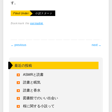
す。
Filed Under
小説スタート
Bookmark the
permalink
.
post navigation
←
previous
next
→
最近の投稿
ASMRと読書
読書と眠気
読書と香水
図書館でのいい出会い
桜に関する小説って