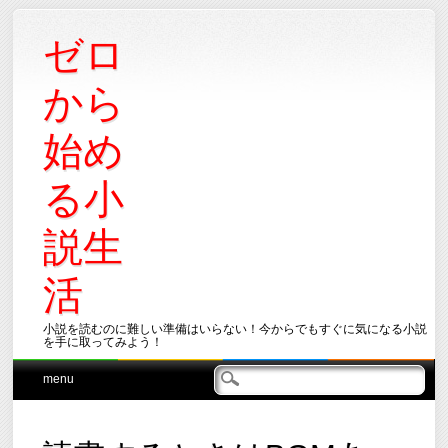
ゼロ
から
始め
る小
説生
活
小説を読むのに難しい準備はいらない！今からでもすぐに気になる小説
を手に取ってみよう！
Main menu
Skip
menu
to
content