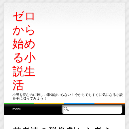
ゼロ
から
始め
る小
説生
活
小説を読むのに難しい準備はいらない！今からでもすぐに気になる小説
を手に取ってみよう！
Main menu
Skip
menu
to
content