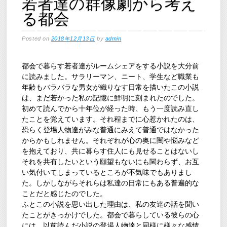
若者達の群像劇から考え
る都会
Posted on
2018年12月13日
by
admin
都会で暮らす若者達がルームシェアをする小説を大分前
に読みました。サラリーマン、ニート、学生など職業も
年齢もバラバラな男女が織りなす日常を描いたこの小説
は、まだ若かった私の記憶に鮮明に刻まれたのでした。
初めて読んでから十年位が経った時、もう一度読み直し
たことを覚えています。それ程までに心惹かれたのは、
恐らく登場人物達がみな普通にみえて普通ではなかった
からかもしれません。それぞれが心の奥に闇や悩みなど
を抱えており、共に暮らす住人にも見せることはないし
それを共有したいという願望もないにも関わらず、お互
い気付いてしまっているところが不気味でもありまし
た。しかしながらそれらは私達の日常にもある普遍的な
ことだと感じたのでした。
ふとこの小説を思い出した理由は、私の友達の話を聞い
たことがきっかけでした。都会で暮らしている彼らの心
には、以前読んだ小説の登場人物達と同様に様々な感情