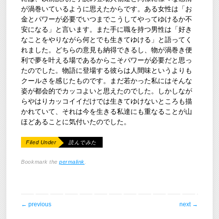
が渦巻いているように思えたからです。ある女性は「お
金とパワーが必要でいつまでこうしてやってゆけるか不
安になる」と言います。また手に職を持つ男性は「好き
なことをやりながら何とでも生きてゆける」と語ってく
れました。どちらの意見も納得できるし、物が渦巻き便
利で夢を叶える場であるからこそパワーが必要だと思っ
たのでした。物語に登場する彼らは人間味というよりも
クールさを感じたものです。まだ若かった私にはそんな
姿が都会的でカッコよいと思えたのでした。しかしなが
らやはりカッコイイだけでは生きてゆけないところも描
かれていて、それは今を生きる私達にも重なることが山
ほどあることに気付いたのでした。
Filed Under
読んでみた
Bookmark the
permalink
.
post navigation
←
previous
next
→