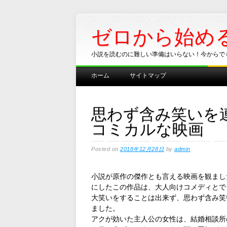
ゼロから始め
小説を読むのに難しい準備はいらない！今からで
Main menu
Skip
ホーム
サイトマップ
to
content
思わず含み笑いを
コミカルな映画
Posted on
2018年12月28日
by
admin
小説が原作の傑作とも言える映画を観まし
にしたこの作品は、大人向けコメディとで
大笑いをすることは出来ず、思わず含み笑
ました。
アクが効いた主人公の女性は、結婚相談所