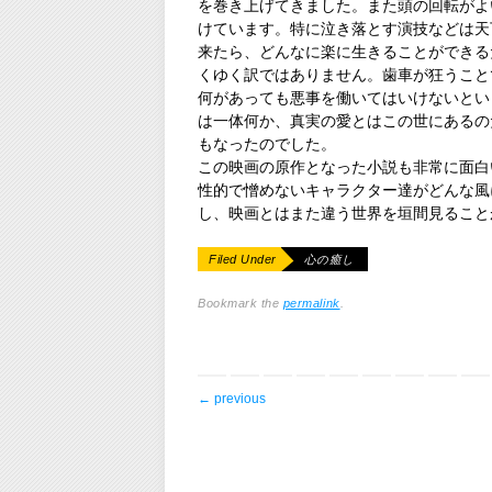
を巻き上げてきました。また頭の回転がよ
けています。特に泣き落とす演技などは天
来たら、どんなに楽に生きることができる
くゆく訳ではありません。歯車が狂うこと
何があっても悪事を働いてはいけないとい
は一体何か、真実の愛とはこの世にあるの
もなったのでした。
この映画の原作となった小説も非常に面白
性的で憎めないキャラクター達がどんな風
し、映画とはまた違う世界を垣間見ること
Filed Under
心の癒し
Bookmark the
permalink
.
post navigation
←
previous