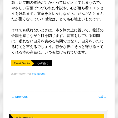
激しい展開の物語だとかえって目が冴えてしまうので、
やさしい言葉でつづられた小説や、心が落ち着くエッセ
イを好みます。文章を追いかけながら、だんだんとまぶ
たが重くなっていく感覚は、とても心地よいものです。
それでも眠れないときは、本を胸の上に置いて、物語の
余韻を感じながら目を閉じます。読書をしている時間
は、眠れない自分を責める時間ではなく、自分をいたわ
る時間と言えるでしょう。静かな夜にそっと寄り添って
くれる本の存在に、いつも助けられています。
Filed Under
心の癒し
Bookmark the
permalink
.
post navigation
←
previous
next
→