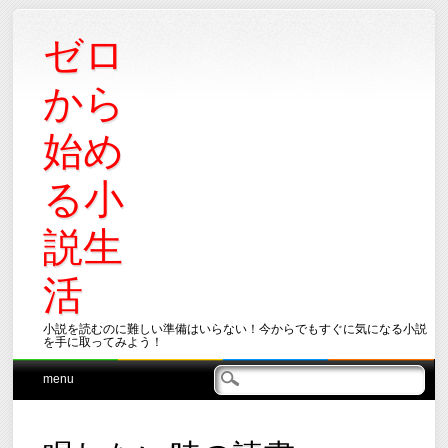
ゼロ
から
始め
る小
説生
活
小説を読むのに難しい準備はいらない！今からでもすぐに気になる小説
を手に取ってみよう！
Main menu
Skip
menu
to
content