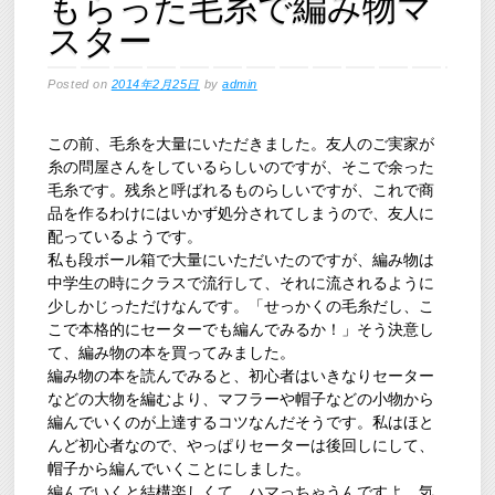
もらった毛糸で編み物マ
スター
Posted on
2014年2月25日
by
admin
この前、毛糸を大量にいただきました。友人のご実家が
糸の問屋さんをしているらしいのですが、そこで余った
毛糸です。残糸と呼ばれるものらしいですが、これで商
品を作るわけにはいかず処分されてしまうので、友人に
配っているようです。
私も段ボール箱で大量にいただいたのですが、編み物は
中学生の時にクラスで流行して、それに流されるように
少しかじっただけなんです。「せっかくの毛糸だし、こ
こで本格的にセーターでも編んでみるか！」そう決意し
て、編み物の本を買ってみました。
編み物の本を読んでみると、初心者はいきなりセーター
などの大物を編むより、マフラーや帽子などの小物から
編んでいくのが上達するコツなんだそうです。私はほと
んど初心者なので、やっぱりセーターは後回しにして、
帽子から編んでいくことにしました。
編んでいくと結構楽しくて、ハマっちゃうんですよ。気