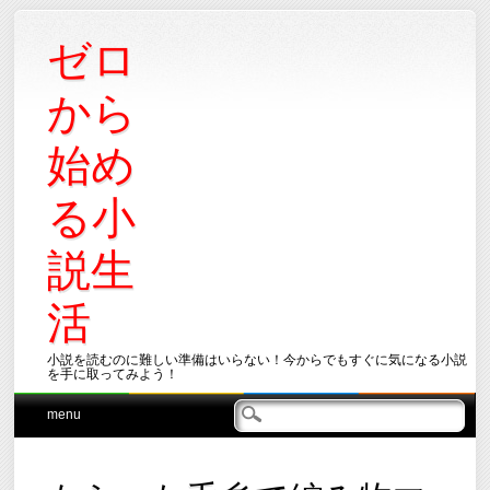
ゼロ
から
始め
る小
説生
活
小説を読むのに難しい準備はいらない！今からでもすぐに気になる小説
を手に取ってみよう！
Main menu
Skip
menu
to
content