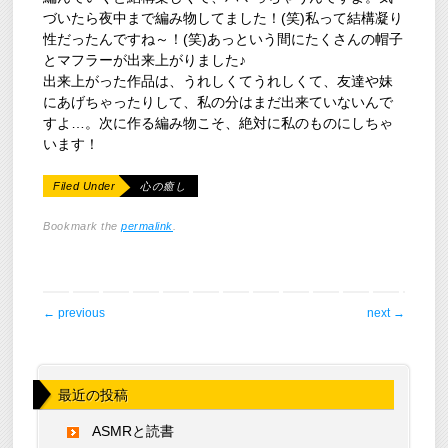
づいたら夜中まで編み物してました！(笑)私って結構凝り
性だったんですね～！(笑)あっという間にたくさんの帽子
とマフラーが出来上がりました♪
出来上がった作品は、うれしくてうれしくて、友達や妹
にあげちゃったりして、私の分はまだ出来ていないんで
すよ…。次に作る編み物こそ、絶対に私のものにしちゃ
います！
Filed Under
心の癒し
Bookmark the
permalink
.
post navigation
←
previous
next
→
最近の投稿
ASMRと読書