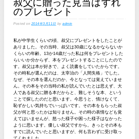
叔父に贈った見当はずれ
のプレゼント
Posted on
2014年3月11日
by
admin
私が中学生くらいの頃、叔父にプレゼントをしたことが
ありました。その当時、叔父は30歳になるかならないか
くらいの年齢。13か14歳だった私は何をプレゼントした
らいいか分からず、本をプレゼントすることにしたので
す。叔父は本が好きで、よく読書をしていたからです。
その時私が選んだのは、太宰治の「人間失格」でした。
なぜ、その本を選んだのか、今となっては覚えていませ
ん。その本をその当時の私が読んでいたとは思えず、大
人である叔父に贈る本だからと、難しそうな本、という
ことで探したのだと思います。今思うと、情けなくて、
恥ずかしい気持ちでいっぱいです。その本をもらった叔
父が何と思ったかは知りません。その時の表情なども覚
えてはいませんが、怒った様子や困った様子はなかった
ように思います。優しい叔父ですから。きっとその本も
すでに読んでいたと思いますが、何も言わずに受け取っ
てくれました。