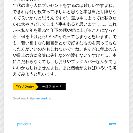
年代の違う人にプレゼントをするのは難しいですよね。
できれば何か役立ってほしいと思うと本は当たり障りな
くて良いかなと思うんですが、選ぶ本によっては私みた
いに大やけどしてしまう事もあると思いますし…。これ
から私が年を重ねて年下の甥や姪に上げることになった
ら、何を上げたらいいのか迷ってしまうと思います。で
も、若い相手なら図書券とかで好きなものを買ってもら
った方がいいのかもしれないですね。さすがに年上の方
や目上の方に金券は失礼なので渡せないですけど…。本
にこだわらなくても、しおりやブックカバーなんかでも
いいかもしれませんよね。また機会があればいろいろ考
えてみようと思います。
Filed Under
小説スタート
Bookmark the
permalink
.
post navigation
←
previous
next
→