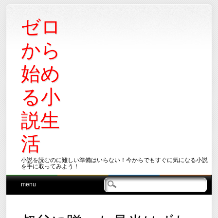
ゼロ
から
始め
る小
説生
活
小説を読むのに難しい準備はいらない！今からでもすぐに気になる小説
を手に取ってみよう！
Main menu
Skip
menu
to
content