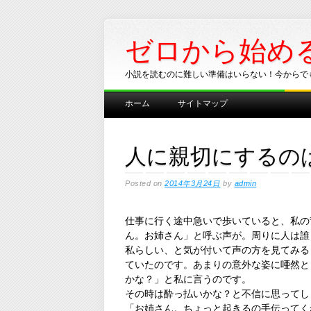
ゼロから始め
小説を読むのに難しい準備はいらない！今からで
Main menu
Skip
ホーム
サイトマップ
to
content
人に親切にするの
Posted on
2014年3月24日
by
admin
仕事に行く途中急いで歩いていると、私の
ん。お姉さん」と呼ぶ声が。周りに人は誰
私らしい、と気が付いて声の方を見てみる
ていたのです。あまりの意外な姿に唖然と
かな？」と私に言うのです。
その時は酔っ払いかな？と不信に思ってし
「お姉さん。ちょっと起きるの手伝ってく