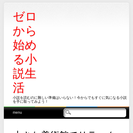
ゼロ
から
始め
る小
説生
活
小説を読むのに難しい準備はいらない！今からでもすぐに気になる小説
を手に取ってみよう！
Main menu
Skip
menu
to
content