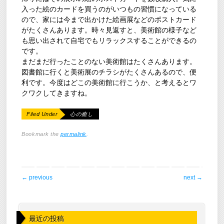
入った絵のカードを買うのがいつもの習慣になっている
ので、家には今まで出かけた絵画展などのポストカード
がたくさんあります。時々見返すと、美術館の様子など
も思い出されて自宅でもリラックスすることができるの
です。
まだまだ行ったことのない美術館はたくさんあります。
図書館に行くと美術展のチラシがたくさんあるので、便
利です。今度はどこの美術館に行こうか、と考えるとワ
クワクしてきますね。
Filed Under
心の癒し
Bookmark the
permalink
.
post navigation
←
previous
next
→
最近の投稿