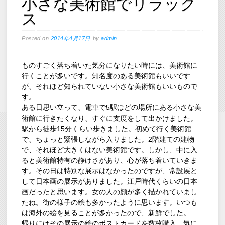
小さな美術館でリラック
ス
Posted on
2014年4月17日
by
admin
ものすごく落ち着いた気分になりたい時には、美術館に
行くことが多いです。知名度のある美術館もいいです
が、それほど知られていない小さな美術館もいいもので
す。
ある日思い立って、電車で5駅ほどの場所にある小さな美
術館に行きたくなり、すぐに支度をして出かけました。
駅から徒歩15分くらい歩きました。初めて行く美術館
で、ちょっと緊張しながら入りました。2階建ての建物
で、それほど大きくはない美術館です。しかし、中に入
ると美術館特有の静けさがあり、心が落ち着いていきま
す。その日は特別な展示はなかったのですが、常設展と
して日本画の展示がありました。江戸時代くらいの日本
画だったと思います。女の人の顔が多く描かれていまし
たね。街の様子の絵も多かったように思います。いつも
は海外の絵を見ることが多かったので、新鮮でした。
帰りにはその展示の絵のポストカードを数枚購入。気に