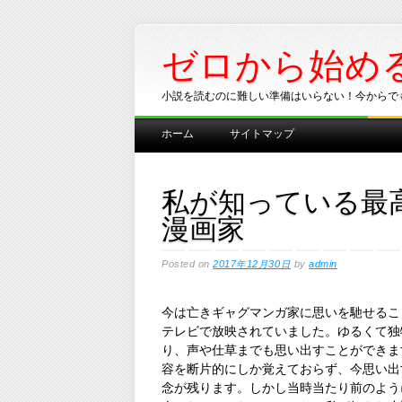
ゼロから始め
小説を読むのに難しい準備はいらない！今からで
Main menu
Skip
ホーム
サイトマップ
to
content
私が知っている最
漫画家
Posted on
2017年12月30日
by
admin
今は亡きギャグマンガ家に思いを馳せるこ
テレビで放映されていました。ゆるくて独
り、声や仕草までも思い出すことができま
容を断片的にしか覚えておらず、今思い出
念が残ります。しかし当時当たり前のよう