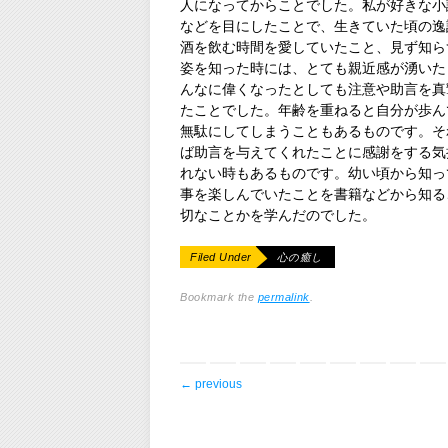
人になってからことでした。私が好きな小
などを目にしたことで、生きていた頃の逸
酒を飲む時間を愛していたこと、見ず知ら
姿を知った時には、とても親近感が湧いた
んなに偉くなったとしても注意や助言を真
たことでした。年齢を重ねると自分が歩ん
無駄にしてしまうこともあるものです。そ
ば助言を与えてくれたことに感謝をする気
れない時もあるものです。幼い頃から知っ
事を楽しんでいたことを書籍などから知る
切なことかを学んだのでした。
Filed Under
心の癒し
Bookmark the
permalink
.
post navigation
←
previous