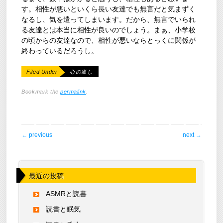
す。相性が悪いといくら長い友達でも無言だと気まずく
なるし、気を遣ってしまいます。だから、無言でいられ
る友達とは本当に相性が良いのでしょう。まぁ、小学校
の頃からの友達なので、相性が悪いならとっくに関係が
終わっているだろうし。
Filed Under
心の癒し
Bookmark the
permalink
.
post navigation
←
previous
next
→
最近の投稿
ASMRと読書
読書と眠気