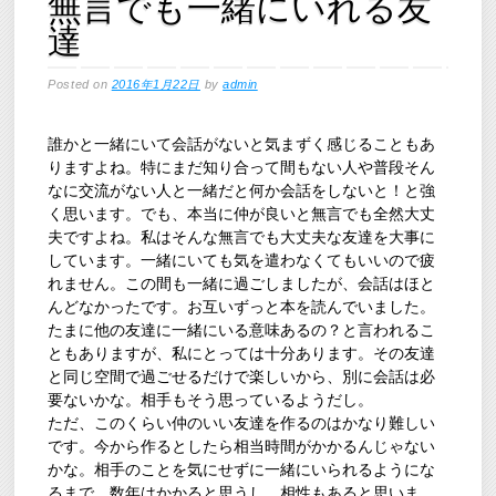
無言でも一緒にいれる友
達
Posted on
2016年1月22日
by
admin
誰かと一緒にいて会話がないと気まずく感じることもあ
りますよね。特にまだ知り合って間もない人や普段そん
なに交流がない人と一緒だと何か会話をしないと！と強
く思います。でも、本当に仲が良いと無言でも全然大丈
夫ですよね。私はそんな無言でも大丈夫な友達を大事に
しています。一緒にいても気を遣わなくてもいいので疲
れません。この間も一緒に過ごしましたが、会話はほと
んどなかったです。お互いずっと本を読んでいました。
たまに他の友達に一緒にいる意味あるの？と言われるこ
ともありますが、私にとっては十分あります。その友達
と同じ空間で過ごせるだけで楽しいから、別に会話は必
要ないかな。相手もそう思っているようだし。
ただ、このくらい仲のいい友達を作るのはかなり難しい
です。今から作るとしたら相当時間がかかるんじゃない
かな。相手のことを気にせずに一緒にいられるようにな
るまで、数年はかかると思うし、相性もあると思いま