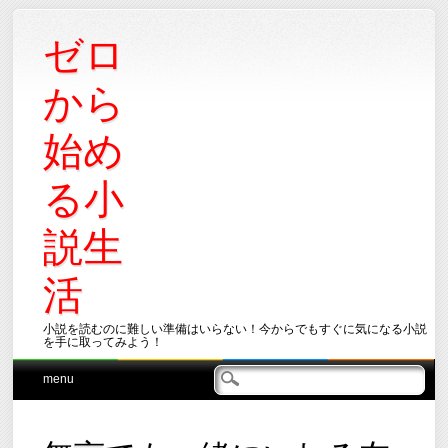
ゼロ
から
始め
る小
説生
活
小説を読むのに難しい準備はいらない！今からでもすぐに気になる小説
を手に取ってみよう！
Main menu
Skip
menu
to
content