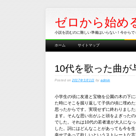
ゼロから始め
小説を読むのに難しい準備はいらない！今からで
Main menu
Skip
ホーム
サイトマップ
to
content
10代を歌った曲
Posted on
2017年3月1日
by
admin
小学生の頃に友達と宝物を公園の木の下に
た時にそこを掘り返して子供の頃に埋めた
思ったからです。実現せずに終わりました
ます。そんな思い出がふと頭をよぎったの
でした。それは10代の若者達が大人にな
した。詞にはどんなことがあっても今を生
幸せであって欲しいというストレートな言