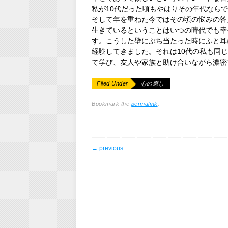
私が10代だった頃もやはりその年代なら
そして年を重ねた今ではその頃の悩みの答
生きているということはいつの時代でも幸
す。こうした壁にぶち当たった時にふと耳
経験してきました。それは10代の私も同
て学び、友人や家族と助け合いながら濃密
Filed Under
心の癒し
Bookmark the
permalink
.
post navigation
←
previous