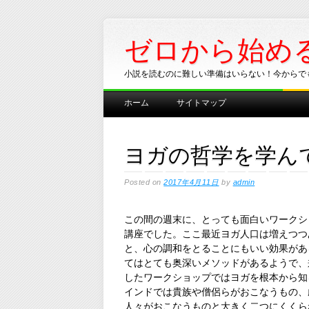
ゼロから始め
小説を読むのに難しい準備はいらない！今からで
Main menu
Skip
ホーム
サイトマップ
to
content
ヨガの哲学を学ん
Posted on
2017年4月11日
by
admin
この間の週末に、とっても面白いワークシ
講座でした。ここ最近ヨガ人口は増えつつ
と、心の調和をとることにもいい効果があ
てはとても奥深いメソッドがあるようで、
したワークショップではヨガを根本から知
インドでは貴族や僧侶らがおこなうもの、
人々がおこなうものと大きく二つにくくら