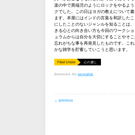
楽の中で異端児のようにロックをやるよう
クでした。この日はヨガの教えについて書
ます。本屋にはインドの言葉を和訳したこ
にしたことのないジャンルを知ることは、
きる心との向き合い方も今回のワークショ
ュラムからは自分を大切にすることやそこ
忘れがちな事を再発見したものです。これ
かな雑学を貯蓄していこうと思います。
Filed Under
心の癒し
Bookmark the
permalink
.
post navigation
←
previous