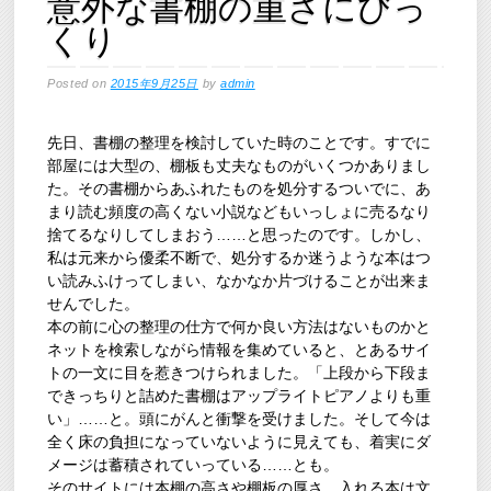
意外な書棚の重さにびっ
くり
Posted on
2015年9月25日
by
admin
先日、書棚の整理を検討していた時のことです。すでに
部屋には大型の、棚板も丈夫なものがいくつかありまし
た。その書棚からあふれたものを処分するついでに、あ
まり読む頻度の高くない小説などもいっしょに売るなり
捨てるなりしてしまおう……と思ったのです。しかし、
私は元来から優柔不断で、処分するか迷うような本はつ
い読みふけってしまい、なかなか片づけることが出来ま
せんでした。
本の前に心の整理の仕方で何か良い方法はないものかと
ネットを検索しながら情報を集めていると、とあるサイ
トの一文に目を惹きつけられました。「上段から下段ま
できっちりと詰めた書棚はアップライトピアノよりも重
い」……と。頭にがんと衝撃を受けました。そして今は
全く床の負担になっていないように見えても、着実にダ
メージは蓄積されていっている……とも。
そのサイトには本棚の高さや棚板の厚さ、入れる本は文