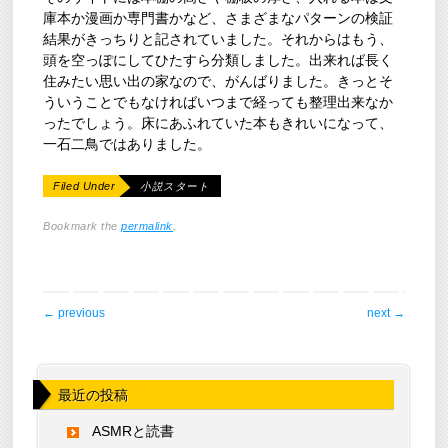
庫本か漫画か専門書かなど、さまざまなパターンの検証
結果がきっちりと記されていました。それからはもう、
頭を空っぽにしてひたすら分類しました。出来れば長く
住みたい思い出の家なので、がんばりました。きっとそ
ういうことでもなければいつまで経っても整理出来なか
ったでしょう。床にあふれていた本もきれいになって、
一石二鳥ではありました。
Filed Under
小説スタート
Bookmark the
permalink
.
post navigation
←
previous
next
→
最近の投稿
ASMRと読書