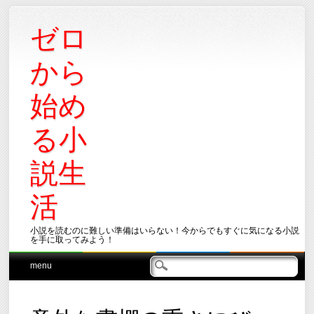
ゼロ
から
始め
る小
説生
活
小説を読むのに難しい準備はいらない！今からでもすぐに気になる小説
を手に取ってみよう！
Main menu
Skip
menu
to
content