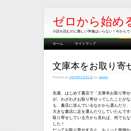
ゼロから始め
小説を読むのに難しい準備はいらない！今からで
Main menu
Skip
ホーム
サイトマップ
to
content
文庫本をお取り寄
Posted on
2014年1月21日
by
admin
先週、はじめて書店で「文庫本お取り寄せ
が、わざわざお取り寄せってしたことがな
も、書店に並んでいるなかから選んだり、
大きな書店に足を運んだりしていたんです
取り寄せしている方から見れば、何でもな
した！
だってお取り寄せすると、ちょっと面倒か