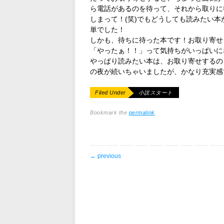
ら電話があるのを待って、それから取りに
しまって！(笑)でもどうしても読みたい
単でした！
しかも、待ちに待った本です！お取り寄せ
「やったぁ！！」って気持ちがいっぱいに
やっぱり読みたい本は、お取り寄せするの
の夜が続いちゃいましたが、かなり充実感
Filed Under
小説スタート
Bookmark the
permalink
.
post navigation
←
previous