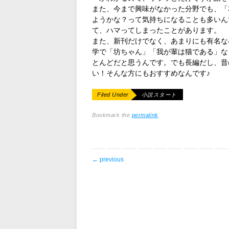
また、今まで興味がなかった分野でも、「
ようかな？って気持ちになることも多いん
て、ハマってしまったことがあります。
また、新刊だけでなく、あまりにも有名な
学で「坊ちゃん」「我が輩は猫である」な
とんどだと思うんです。でも長編だし、昔
い！そんな方にもおすすめなんです♪
Filed Under
小説スタート
Bookmark the
permalink
.
post navigation
←
previous