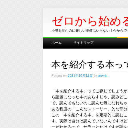
ゼロから始め
小説を読むのに難しい準備はいらない！今からで
Main menu
Skip
ホーム
サイトマップ
to
content
本を紹介する本っ
Posted on
2013年10月12日
by
admin
「本を紹介する本」ってご存じでしょうか
ら話題になった本のあらすじや、読みどこ
で、読んでもないのに読んだ気になれちゃ
ある程度の「こんなストーリー」的な部分
この「本を紹介する本」を定期的に読むこ
す。実際は自分は読んでいないんですけど
ーがわかるので、サラッとだけですが話を