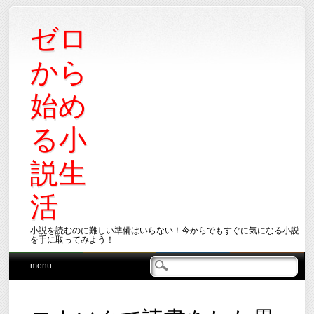
ゼロ
から
始め
る小
説生
活
小説を読むのに難しい準備はいらない！今からでもすぐに気になる小説
を手に取ってみよう！
Main menu
Skip
menu
to
content