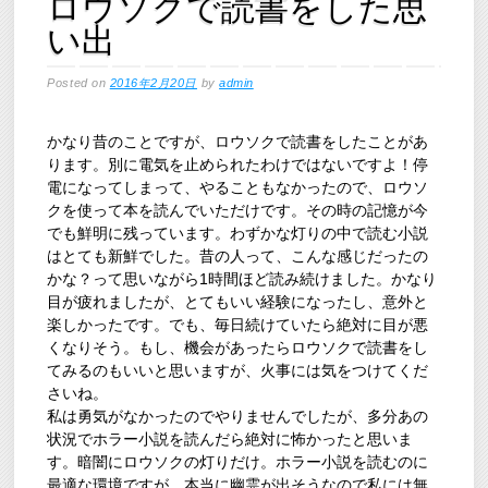
ロウソクで読書をした思
い出
Posted on
2016年2月20日
by
admin
かなり昔のことですが、ロウソクで読書をしたことがあ
ります。別に電気を止められたわけではないですよ！停
電になってしまって、やることもなかったので、ロウソ
クを使って本を読んでいただけです。その時の記憶が今
でも鮮明に残っています。わずかな灯りの中で読む小説
はとても新鮮でした。昔の人って、こんな感じだったの
かな？って思いながら1時間ほど読み続けました。かなり
目が疲れましたが、とてもいい経験になったし、意外と
楽しかったです。でも、毎日続けていたら絶対に目が悪
くなりそう。もし、機会があったらロウソクで読書をし
てみるのもいいと思いますが、火事には気をつけてくだ
さいね。
私は勇気がなかったのでやりませんでしたが、多分あの
状況でホラー小説を読んだら絶対に怖かったと思いま
す。暗闇にロウソクの灯りだけ。ホラー小説を読むのに
最適な環境ですが、本当に幽霊が出そうなので私には無