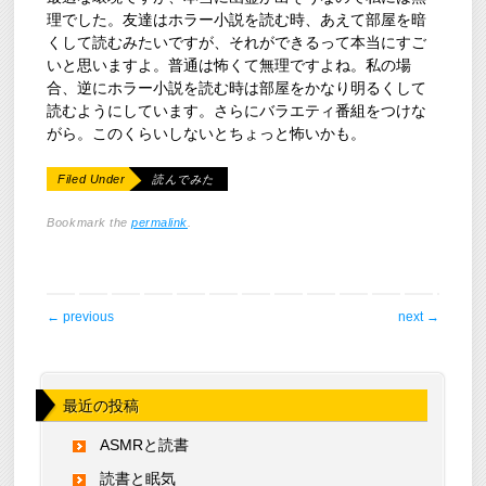
理でした。友達はホラー小説を読む時、あえて部屋を暗
くして読むみたいですが、それができるって本当にすご
いと思いますよ。普通は怖くて無理ですよね。私の場
合、逆にホラー小説を読む時は部屋をかなり明るくして
読むようにしています。さらにバラエティ番組をつけな
がら。このくらいしないとちょっと怖いかも。
Filed Under
読んでみた
Bookmark the
permalink
.
post navigation
←
previous
next
→
最近の投稿
ASMRと読書
読書と眠気