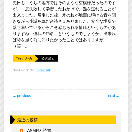
先日も、うちの地方ではそのような空模様だったのです
が、１度失敗して学習したおかげで、難を逃れることが
出来ました。帰宅した後、氷の粒が地面に弾ける音を聞
きながら小説を読む余裕さえありました。安全な場所で
落ち着いているからこそ感じられる情緒というものがあ
りますね。怪我の功名、というものでしょうか。出来れ
ば恥を掻く前に知りたかったことではありますが
（笑）。
Filed Under
心の癒し
Bookmark the
permalink
.
post navigation
←
previous
next
→
最近の投稿
ASMRと読書