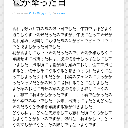
雹が降った日
Posted on
2015年6月28日
by
admin
あれは数カ月前の風の強い日でした。午前中はほどよく
過ごしやすい気候だったのですが、午後になって天候が
荒れ始め、地鳴りにも似た風の音がビュウビュウゴウゴ
ウと凄まじかった日でした。
朝があまりにもいい天気だったので、天気予報もろくに
確認せずに出掛けた私は、洗濯物を干しっぱなしにして
いました。帰る頃には雹が降り始めており、慌てて帰宅
すると、物干し竿にぐるぐると巻きつけられたようにな
ってしまったタオルだとか、お隣のフェンスに引っかか
ったシャツだとかの対応に追われることになりました。
よそ様のお宅に自分の家の洗濯物を引き取りに行くの
は、非常に恥ずかしかったです……。下着でなかったの
が不幸中の幸いでした。以来、出掛けにはたとえどんな
天気だろうと予報を確認する癖が付きました。
どうも私は、どんな失敗をしても忘れた頃にやらかして
しまうことが多いのですが、強烈な「恥ずかしい」とい
う気持ちが伴うと、その限りではないようです。