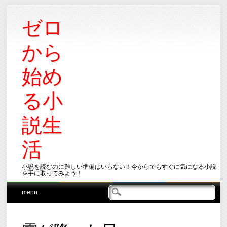
ゼロ
から
始め
る小
説生
活
小説を読むのに難しい準備はいらない！今からでもすぐに気になる小説
を手に取ってみよう！
Main menu
Skip
menu
to
content