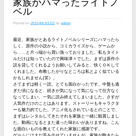
家族がハマったライトノ
ベル
Posted on
2015年6月13日
by
admin
最近、家族がとあるライトノベルシリーズにハマったら
しく、原作の小説から、コミカライズから、ゲームか
ら……と片っ端から買い漁っておりました。私もタイト
ルだけは知っていたので興味津々でした。まずは原作小
説を貸してくれるようお願いしてみると、快くＯＫして
くれました。布教したがりなところは私とよく似ている
かもしれません(笑）。
さてまずは軽く一読。とても面白かったです。中盤も過
ぎた頃になると、続きが気になって気になって仕方なく
なってしまい、一気に読み終えてしまいました。さすが
人気作だけのことはあります。ストーリーもキャラクタ
ーも魅力的でした。アニメ化もされているとのことで、
まずはレンタルしてきたそれを家族と一緒に観賞しまし
た。動画になるとまた違った味わいがありますね。こん
な面白いものを教えてくれた家族に感謝です。
ゲームにはまだ手を出せていませんが、家族が飽きたら