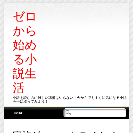
ゼロ
から
始め
る小
説生
活
小説を読むのに難しい準備はいらない！今からでもすぐに気になる小説
を手に取ってみよう！
Main menu
Skip
menu
to
content