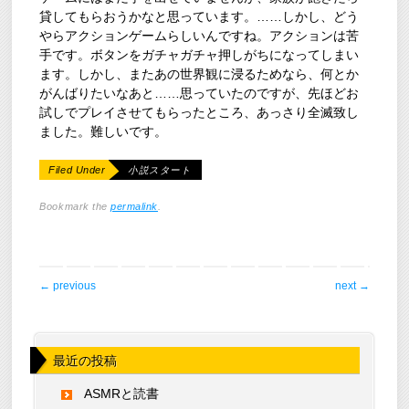
貸してもらおうかなと思っています。……しかし、どう
やらアクションゲームらしいんですね。アクションは苦
手です。ボタンをガチャガチャ押しがちになってしまい
ます。しかし、またあの世界観に浸るためなら、何とか
がんばりたいなあと……思っていたのですが、先ほどお
試しでプレイさせてもらったところ、あっさり全滅致し
ました。難しいです。
Filed Under
小説スタート
Bookmark the
permalink
.
post navigation
←
previous
next
→
最近の投稿
ASMRと読書