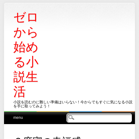
ゼロ
から
始め
る小
説生
活
小説を読むのに難しい準備はいらない！今からでもすぐに気になる小説
を手に取ってみよう！
Main menu
Skip
menu
to
content