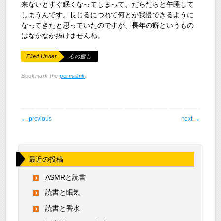
来ないとすぐ眠くなってしまって、だらだらと午睡して
しまうんです。長じるにつれて何とか我慢できるように
なってきたと思っていたのですが、長年の癖というもの
はなかなか抜けませんね。
Filed Under
心の癒し
Bookmark the
permalink
.
post navigation
←
previous
next
→
最近の投稿
ASMRと読書
読書と眠気
読書と香水