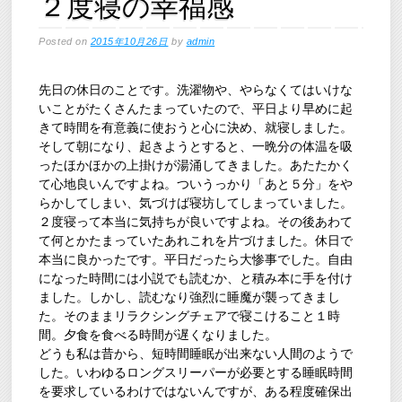
２度寝の幸福感
Posted on
2015年10月26日
by
admin
先日の休日のことです。洗濯物や、やらなくてはいけな
いことがたくさんたまっていたので、平日より早めに起
きて時間を有意義に使おうと心に決め、就寝しました。
そして朝になり、起きようとすると、一晩分の体温を吸
ったほかほかの上掛けが湯涌してきました。あたたかく
て心地良いんですよね。ついうっかり「あと５分」をや
らかしてしまい、気づけば寝坊してしまっていました。
２度寝って本当に気持ちが良いですよね。その後あわて
て何とかたまっていたあれこれを片づけました。休日で
本当に良かったです。平日だったら大惨事でした。自由
になった時間には小説でも読むか、と積み本に手を付け
ました。しかし、読むなり強烈に睡魔が襲ってきまし
た。そのままリラクシングチェアで寝こけること１時
間。夕食を食べる時間が遅くなりました。
どうも私は昔から、短時間睡眠が出来ない人間のようで
した。いわゆるロングスリーパーが必要とする睡眠時間
を要求しているわけではないんですが、ある程度確保出