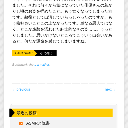
ました。それは前々から気になっていた俳優さんの若か
りし頃のお姿を拝めたこと。もう亡くなってしまった方
です。敵役として出演していらっしゃったのですが、も
う格好良いことこの上なかったです。単なる悪人ではな
く、どこか哀愁を漂わせた紳士的なその姿……。うっと
りしました。思いがけないところでこういう出会いがあ
ると、何だか運命を感じてしまいますね。
Filed Under
心の癒し
Bookmark the
permalink
.
post navigation
←
previous
next
→
最近の投稿
ASMRと読書