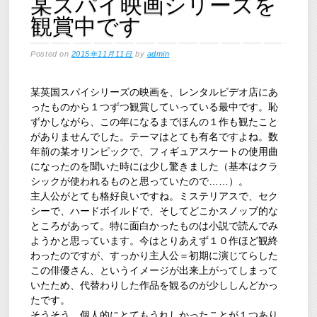
某スパイ映画シリーズを
観賞中です
Posted on
2015年11月11日
by
admin
某英国スパイシリーズの映画を、レンタルビデオ店にあ
ったものから１つずつ観賞していっている最中です。恥
ずかしながら、この年になるまでほんの１作も観たこと
がありませんでした。テーマはとても有名ですよね。数
年前の某オリンピックで、フィギュアスケートの使用曲
になったのを聞いた時には少し驚きました（基本はクラ
シックが使われるものと思っていたので……）。
主人公がとても格好良いですね。ミステリアスで、セク
シーで、ハードボイルドで、そしてどこかスノッブ的な
ところがあって。特に面白かったものは小説で読んでみ
ようかと思っています。今はとりあえず１０作ほど観終
わったのですが、すっかり主人公＝初期に演じてらした
この俳優さん、というイメージが出来上がってしまって
いたため、代替わりした作品を観るのが少ししんどかっ
たです。
そうそう、個人的にとてもうれしかったことが１つあり