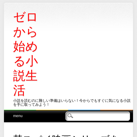
ゼロ
から
始め
る小
説生
活
小説を読むのに難しい準備はいらない！今からでもすぐに気になる小説
を手に取ってみよう！
Main menu
Skip
menu
to
content