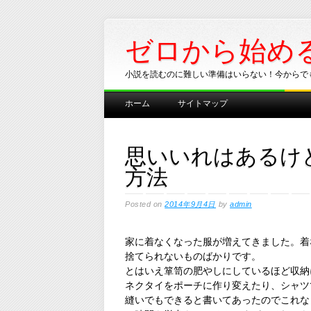
ゼロから始め
小説を読むのに難しい準備はいらない！今からで
Main menu
Skip
ホーム
サイトマップ
to
content
思いいれはあるけ
方法
Posted on
2014年9月4日
by
admin
家に着なくなった服が増えてきました。着
捨てられないものばかりです。
とはいえ箪笥の肥やしにしているほど収納
ネクタイをポーチに作り変えたり、シャツ
縫いでもできると書いてあったのでこれな