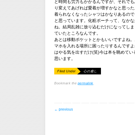
と時間も労力もかかるんですが、それでも
り変えてあげれば愛着が増すかなと思った
着られなくなったシャツはかなりあるので
と思っています。化粧ポーチって、なかな
ね。結局乱雑に放り込むだけになってしま
ていたところなんです。
あとは移動ポケットとかもいいですよね。
マホを入れる場所に困ったりするんですよ
はやる気を出すだけ(笑)今は本を眺めて
思います。
Filed Under
心の癒し
Bookmark the
permalink
.
post navigation
←
previous