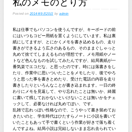
私のメモのとり方
Posted on
2014年9月20日
by
admin
私は仕事でもパソコンを使うんですが、キーボードの前
にはいつもコピー用紙を置くようにしています。私は裏
紙にしてますが、とにかくメモを書き込めるもの、走り
書きができるよう広さのあるもの、そのままぐしゃっと
丸めて捨ててしまえるものが理想です。メモ用紙やノー
トなど色んなものを試してみたんですが、結局裏紙が一
番気楽でエコだな、と思ったのです。時には落書きをし
たり、作業中に思いついたことをメモしたり、後でやろ
うと思った事を書きとめたり、受けた電話の内容を走り
書きしたりといろんなことが書き込まれます。一日の終
わりにメモを見返して、やり忘れたことは無いか、綺麗
に書いて残しておかないといけないことは無いかをチェ
ックして、必要なければ丸めてぽい、です。
乱雑で忘れっぽい性格なので、こうやって書き留めてお
きたいのと、学生時代はひたすらノートに小説を書いて
いたこともあって手で書くという作業が好きで落ち着く
んですよね。結局小説は完結しないまま忘れ去られてい