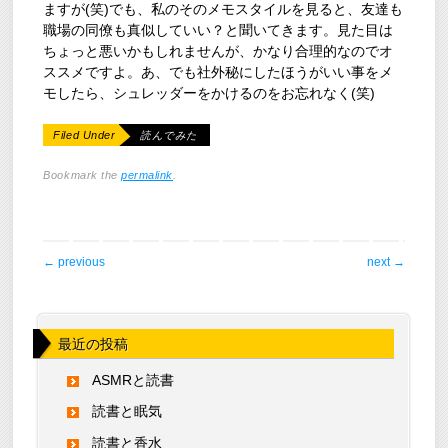
ますが(笑)でも、私のそのメモスタイルを見ると、友達も
職場の同僚も真似していい？と聞いてきます。見た目は
ちょっと悪いかもしれませんが、かなり合理的なのでオ
ススメですよ。あ、でも社外秘にしたほうがいい事をメ
モしたら、シュレッダーをかけるのをお忘れなく(笑)
Filed Under
読んでみた
Bookmark the
permalink
.
post navigation
←
previous
next
→
最近の投稿
ASMRと読書
読書と眠気
読書と香水