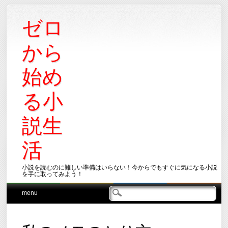
ゼロ
から
始め
る小
説生
活
小説を読むのに難しい準備はいらない！今からでもすぐに気になる小説
を手に取ってみよう！
Main menu
Skip
menu
to
content